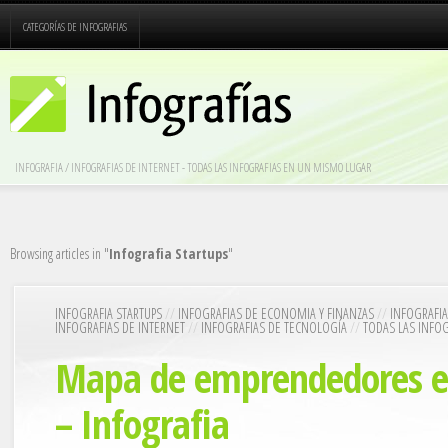
CATEGORÍAS DE INFOGRAFIAS
INFOGRAFIA / INFOGRAFIAS DE INTERNET - TODAS LAS INFOGRAFIAS EN UN MISMO LUGAR
Browsing articles in "
Infografia Startups
"
INFOGRAFIA STARTUPS
//
INFOGRAFIAS DE ECONOMIA Y FINANZAS
//
INFOGRAFIA
INFOGRAFIAS DE INTERNET
//
INFOGRAFIAS DE TECNOLOGÍA
//
TODAS LAS INFOG
Mapa de emprendedores e
– Infografia