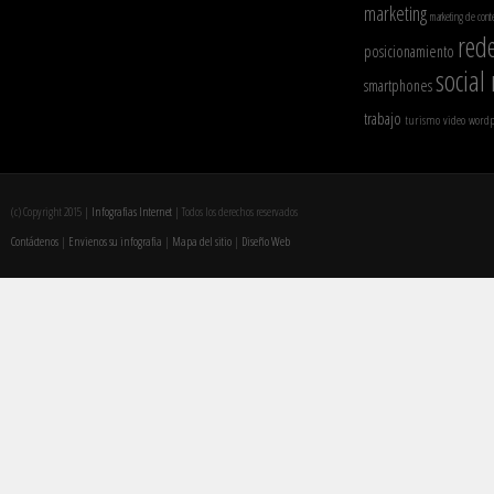
marketing
marketing de cont
rede
posicionamiento
social
smartphones
trabajo
turismo
video
wordp
(c) Copyright 2015 |
Infografias Internet
| Todos los derechos reservados
Contáctenos
|
Envienos su infografia
|
Mapa del sitio
|
Diseño Web