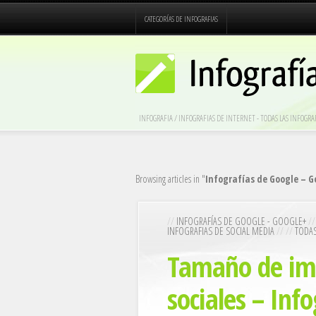
CATEGORÍAS DE INFOGRAFIAS
INFOGRAFIA / INFOGRAFIAS DE INTERNET - TODAS LAS INFOG
Browsing articles in "
Infografías de Google – G
//
INFOGRAFÍAS DE GOOGLE - GOOGLE+
//
INFOGRAFIAS DE SOCIAL MEDIA
// //
TODAS
Tamaño de im
sociales – Info