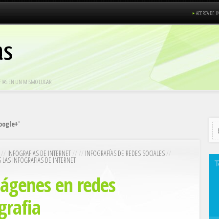
ACERCA DE I
RAFIAS EN UN MISMO LUGAR
oogle+
"
 //
INFOGRAFIAS DE INTERNET
// //
INFOGRAFÍAS DE REDES SOCIALES
//
 LAS INFOGRAFIAS DE INTERNET
ágenes en redes
grafia