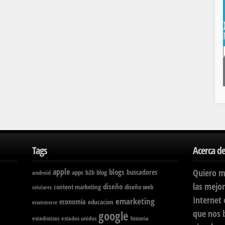
Tags
Acerca de
apple
blogs
Quiero m
buscadores
apps
b2b
blog
android
las mejor
diseño
content marketing
diseño web
celulares
Internet
emarketing
economia
educacion
ecommerce
que nos 
google
estadisticas
estados unidos
historia