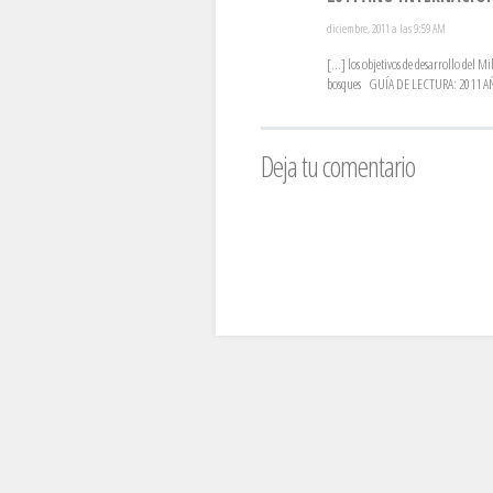
diciembre, 2011 a las 9:59 AM
[...] los objetivos de desarrollo del
bosques GUÍA DE LECTURA: 2011 AÑ
Deja tu comentario