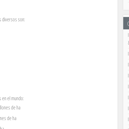
 diversos son:
 en el mundo:
llones de ha
ones de ha
 ha