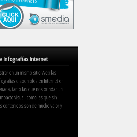
e Infografías Internet
trar en un mismo sitio Web las
fografías disponibles en Internet en
nada, tanto las que nos brindan un
impacto visual, como las que sin
us contenidos son de mucho valor y