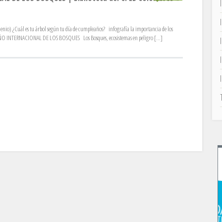
 Milenio) ¿Cuál es tu árbol según tu día de cumpleaños? infografía la importancia de los
O INTERNACIONAL DE LOS BOSQUES Los Bosques, ecosistemas en peligro [...]