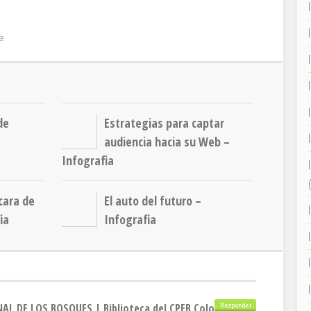
te
de
Estrategias para captar
audiencia hacia su Web –
Infografia
cara de
El auto del futuro –
ia
Infografia
AL DE LOS BOSQUES | Biblioteca del CPEB Colombres
16