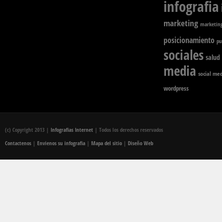
infografia
marketing
marketing
posicionamiento
pu
sociales
salud
media
social me
wordpress
(c) Copyright 2013 |
Infografias Internet
| Todos los derechos reservados
Contactenos
|
Envienos su infografia
|
Mapa del sitio
|
Diseño Web