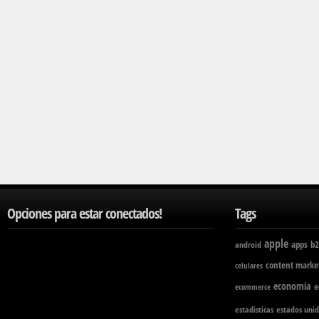
Opciones para estar conectados!
Tags
apple
apps
b2
android
content marke
celulares
economia
e
ecommerce
estadisticas
estados unid